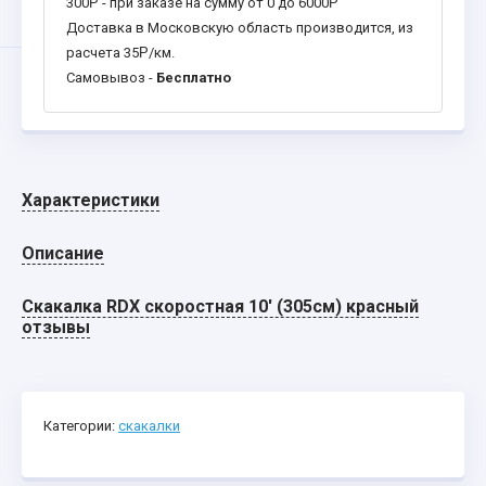
300
Р
- при заказе на сумму от 0 до 6000
Р
Доставка в Московскую область производится, из
расчета 35
Р
/км.
Самовывоз -
Бесплатно
Характеристики
Описание
Скакалка RDX скоростная 10' (305см) красный
отзывы
Категории:
скакалки