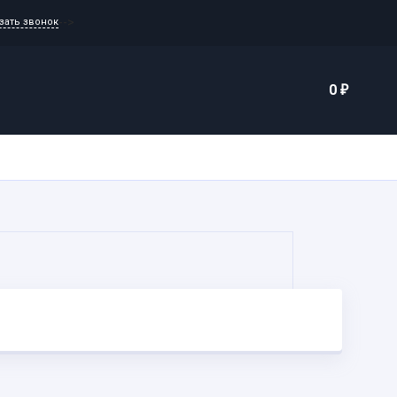
-->
зать звонок
0
₽