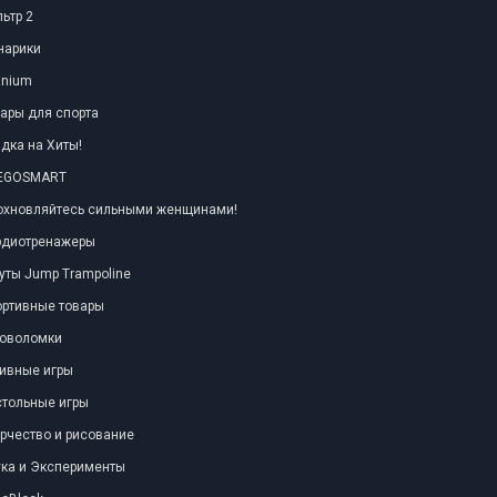
ьтр 2
нарики
anium
ары для спорта
дка на Хиты!
TEGOSMART
охновляйтесь сильными женщинами!
рдиотренажеры
уты Jump Trampoline
ортивные товары
ловоломки
ивные игры
тольные игры
рчество и рисование
ка и Эксперименты