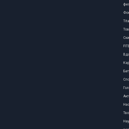
фил
Фо
Tit
Тов
Ски
FI
Вд
Ка
Бат
Сп
Го
Акт
Нас
Тво
Нау