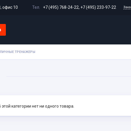
3, офис 10
Тел.
+7 (495) 768-24-22
,
+7 (495) 233-97-22
Зака
в
Доставка и оплата
Гарантия и возврат
Сертифи
ЛИЧНЫЕ ТРЕНАЖЕРЫ
В этой категории нет ни одного товара.