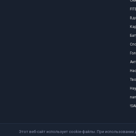
Ски
FI
Вд
Ка
Бат
Сп
Го
Акт
Нас
Тво
Нау
nan
!SA
Этот веб-сайт использует cookie-файлы. При использовании 
2009-2020 г. Copyright © SportOkey.RU Все права защищены