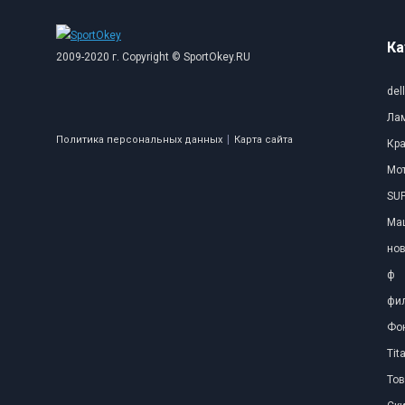
Ка
2009-2020 г. Copyright © SportOkey.RU
dell
Ла
|
Политика персональных данных
Карта сайта
Кр
Мо
SUP
Ма
нов
ф
фил
Фо
Tit
Тов