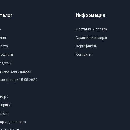
талог
Информация
-
Доставка и оплата
мпы
Гарантия и возврат
асота
Сертификаты
тоциклы
Контакты
-доски
шинки для стрижки
ые фонари 15.08.2024
ьтр 2
нарики
anium
ары для спорта