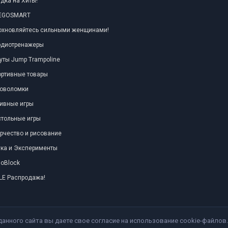
дка на Хиты!
TEGOSMART
охновляйтесь сильными женщинами!
рдиотренажеры
уты Jump Trampoline
ортивные товары
ловоломки
ивные игры
тольные игры
рчество и рисование
ка и Эксперименты
oBlock
LE Распродажа!
данного сайта вы даете свое согласие на использование cookie-файлов.