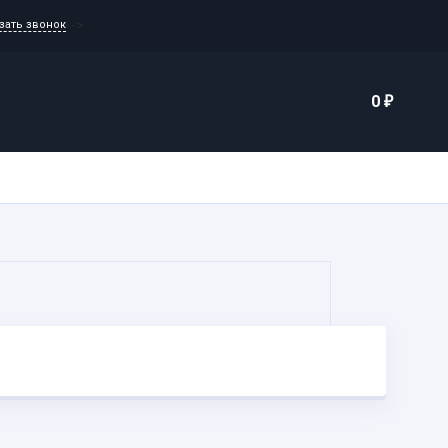
-->
зать звонок
Еще
0
каты
Контакты
₽