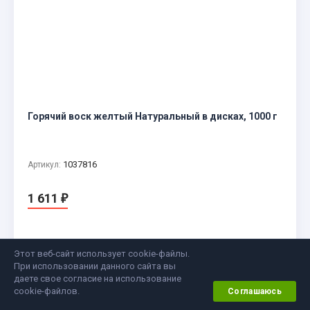
Горячий воск желтый Натуральный в дисках, 1000 г
1037816
Артикул:
1 611
₽
Этот веб-сайт использует cookie-файлы.
При использовании данного сайта вы
Нет в наличии
даете свое согласие на использование
cookie-файлов.
Соглашаюсь
В корзину