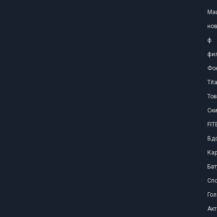
Ма
нов
ф
фил
Фо
Tit
Тов
Ски
FI
Вд
Ка
Бат
Сп
Го
Акт