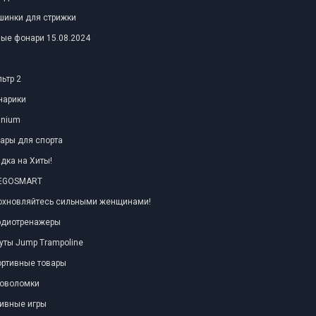
шинки для стрижки
ые фонари 15.08.2024
ьтр 2
нарики
anium
ары для спорта
дка на Хиты!
TEGOSMART
охновляйтесь сильными женщинами!
рдиотренажеры
уты Jump Trampoline
ортивные товары
ловоломки
ивные игры