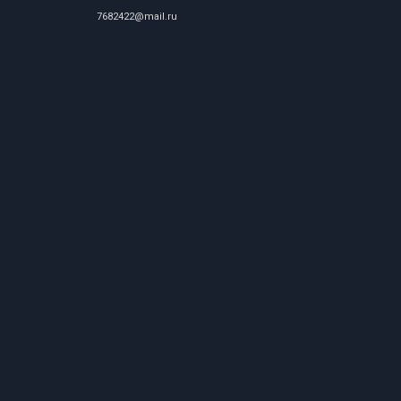
7682422@mail.ru