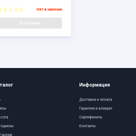
Бренд:
ESTEL
Нет в наличии
В корзину
талог
Информация
-
Доставка и оплата
мпы
Гарантия и возврат
асота
Сертификаты
тоциклы
Контакты
-доски