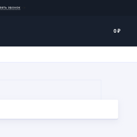
-->
зать звонок
Еще
0
₽
каты
Контакты