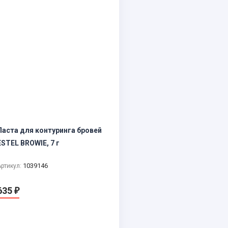
Паста для контуринга бровей
ESTEL BROWIE, 7 г
1039146
Артикул:
635
₽