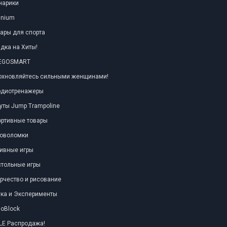
нарики
anium
ары для спорта
дка на Хиты!
TEGOSMART
охновляйтесь сильными женщинами!
рдиотренажеры
уты Jump Trampoline
ортивные товары
ловоломки
ивные игры
тольные игры
рчество и рисование
ка и Эксперименты
oBlock
LE Распродажа!