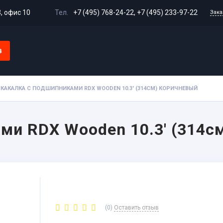
3, офис 10
Тел.
+7 (495) 768-24-22
,
+7 (495) 233-97-22
Зака
в
Доставка и оплата
Гарантия и возврат
Сертифи
КАКАЛКА С ПОДШИПНИКАМИ RDX WOODEN 10.3' (314СМ) КОРИЧНЕВЫЙ
ми RDX Wooden 10.3' (314с
(0)
Оставить отзыв