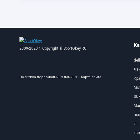
Ка
2009-2020 г. Copyright © SportOkey.RU
dell
Ла
|
Политика персональных данных
Карта сайта
Кр
Мо
SUP
Ма
нов
ф
фил