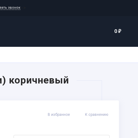
-->
зать звонок
Еще
0
₽
каты
Контакты
м) коричневый
В избранное
К сравнению