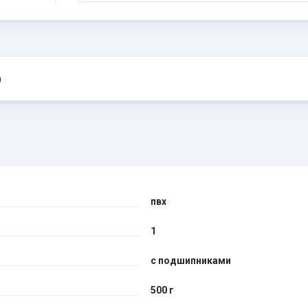
)
пвх
1
с подшипниками
500 г