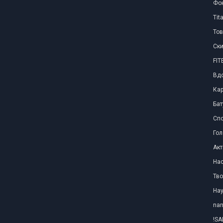
Фо
Tit
Тов
Ски
FI
Вд
Ка
Бат
Сп
Го
Акт
Нас
Тво
Нау
nan
!SA