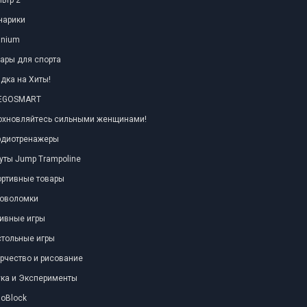
ьтр 2
нарики
anium
ары для спорта
дка на Хиты!
TEGOSMART
охновляйтесь сильными женщинами!
рдиотренажеры
уты Jump Trampoline
ортивные товары
ловоломки
ивные игры
тольные игры
рчество и рисование
ка и Эксперименты
oBlock