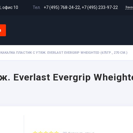
3, офис 10
Тел.
+7 (495) 768-24-22
,
+7 (495) 233-97-22
Зака
в
Доставка и оплата
Гарантия и возврат
Сертифи
КАКАЛКА ПЛАСТИК С УТЯЖ. EVERLAST EVERGRIP WHEIGHTED (675ГР., 270 СМ.)
. Everlast Evergrip Wheighte