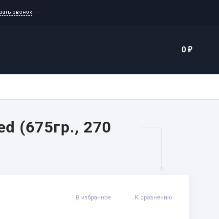
-->
зать звонок
Еще
0
₽
каты
Контакты
d (675гр., 270
В избранное
К сравнению