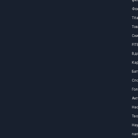
фил
Фо
Tit
Тов
Ски
FI
Вд
Ка
Бат
Сп
Го
Акт
Нас
Тво
Нау
nan