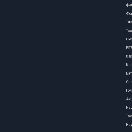
фил
Фо
Tit
Тов
Ски
FI
Вд
Ка
Бат
Сп
Го
Акт
Нас
Тво
Нау