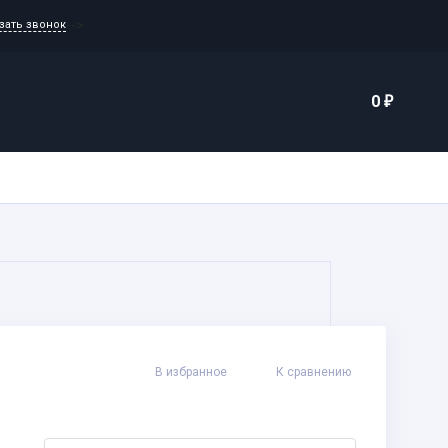
-->
зать звонок
Еще
0
₽
каты
Контакты
В избранное
К сравнению