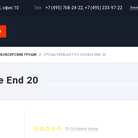
3, офис 10
Тел.
+7 (495) 768-24-22
,
+7 (495) 233-97-22
Зака
в
Доставка и оплата
Гарантия и возврат
Сертифи
БОКСЕРСКИЕ ГРУШИ
/
ГРУША EVERLAST PU DOUBLE END 20
e End 20
(0)
Оставить отзыв