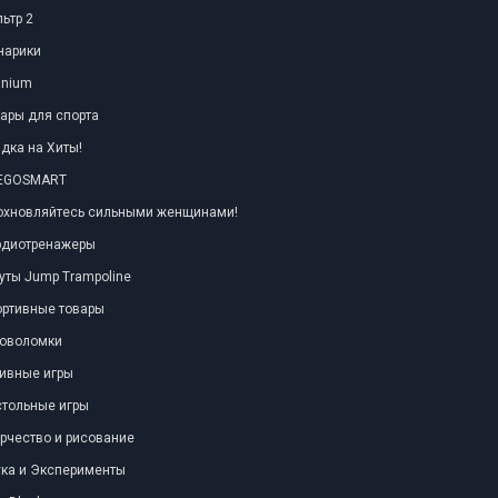
ьтр 2
нарики
anium
ары для спорта
дка на Хиты!
TEGOSMART
охновляйтесь сильными женщинами!
рдиотренажеры
уты Jump Trampoline
ортивные товары
ловоломки
ивные игры
тольные игры
рчество и рисование
ка и Эксперименты